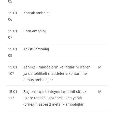
05
15 01
Karışık ambalaj
06
15 01
Cam ambalaj
07
15 01
Tekstil ambalaj
09
15 01
Tehlikeli maddelerin kalıntılarını içeren
M
10*
ya da tehlikeli maddelerle kontamine
olmuş ambalajlar
15 01
Boş basınçlı konteynırlar dahil olmak
M
11*
üzere tehlikeli gözenekli katı yapılı
(örneğin asbest) metalik ambalajlar